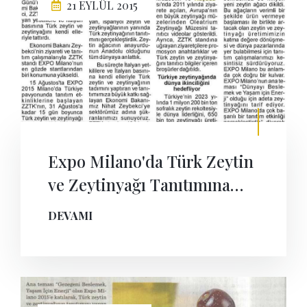
21 EYLÜL 2015
Expo Milano'da Türk Zeytin
ve Zeytinyağı Tanıtımına
Zeybekçi Desteği
DEVAMI