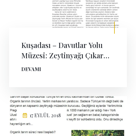
Kuşadası – Davutlar Yolu
Müzesi: Zeytinyağı Çıkarma
Teknikleri ve Dönem
DEVAMI
Dokusuna Uygun Yapı
Malzemeleri
17 EYLÜL 2018