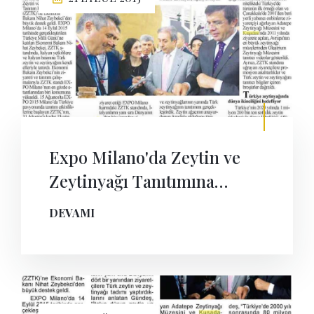
Expo Milano'da Zeytin ve
Zeytinyağı Tanıtımına
Zeybekçi'den Tam Destek
DEVAMI