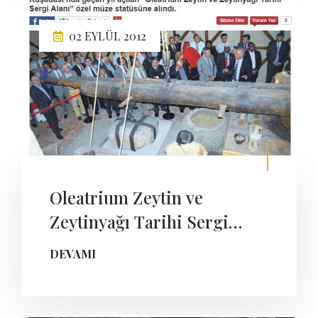
02 EYLÜL 2012
Oleatrium Zeytin ve
Zeytinyağı Tarihi Sergi
Alanı özel müze statüsüne
DEVAMI
alındı.