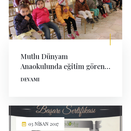
Mutlu Dünyam
Anaokulunda eğitim gören
4-6 yaş arasındaki minik
DEVAMI
öğrenciler müzemize
geldiler.
03 NISAN 2017