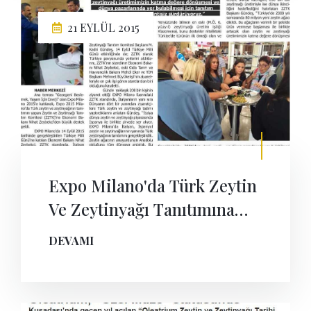
21 EYLÜL 2015
Expo Milano'da Türk Zeytin
Ve Zeytinyağı Tanıtımına
Bakan Desteği
DEVAMI