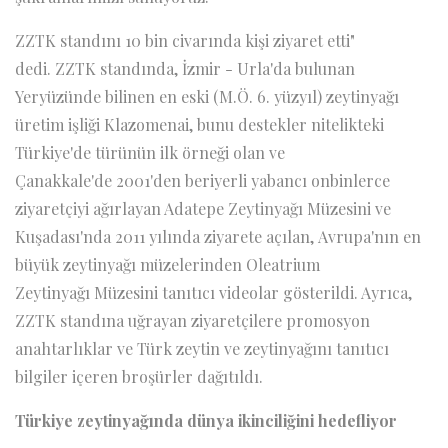
ZZTK standını 10 bin civarında kişi ziyaret etti"
dedi. ZZTK standında, İzmir - Urla'da bulunan
Yeryüzünde bilinen en eski (M.Ö. 6. yüzyıl) zeytinyağı
üretim işliği Klazomenai, bunu destekler nitelikteki
Türkiye'de türünün ilk örneği olan ve
Çanakkale'de 2001'den beriyerli yabancı onbinlerce
ziyaretçiyi ağırlayan Adatepe Zeytinyağı Müzesini ve
Kuşadası'nda 2011 yılında ziyarete açılan, Avrupa'nın en
büyük zeytinyağı müzelerinden Oleatrium
Zeytinyağı Müzesini tanıtıcı videolar gösterildi. Ayrıca,
ZZTK standına uğrayan ziyaretçilere promosyon
anahtarlıklar ve Türk zeytin ve zeytinyağını tanıtıcı
bilgiler içeren broşürler dağıtıldı.
Türkiye zeytinyağında dünya ikinciliğini hedefliyor