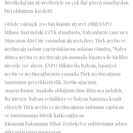
Büyükekşi'nin ziyaretleriyle en çok ilgi gören stantlardan
biri olduğunu kaydetti.
Günde yaklaşık 200 bin kişinin ziyaret ettiği EXPO
Milano fuarındaki ZZTK standında, İtalyanların yanı sıra
Dünyanın dört bir yanından ziyaretçilere Türk zeytin ve
zeytinyağı tadımı yaptırdıklarını anlatan Gündeş, "İtalya
dünya zeytin ve zeytinyağı piyasasında İspanya ile birlikte
zirvede yer alıyor. EXPO Milano'da İtalyan, İspanyol
zeytin ve zeytinyağlarının yanında Türk zeytinyağının
tanıtımını gerçekleştirdik. Zeytin ağacının
anayurdunun Anadolu olduğunu tüm dünyaya anlattık.
Bu süreçte İtalyan yetkililere ve İtalyan basınına kendi
elleriyle Türk zeytin ve zeytinyağının tadımını yaptıran
ve tanıtımımıza büyük katkı sağlayan
Ekonomi Bakanımız Nihat Zeybekci'ye sektörümüz adına
şükranlarımızı sunuyoruz.