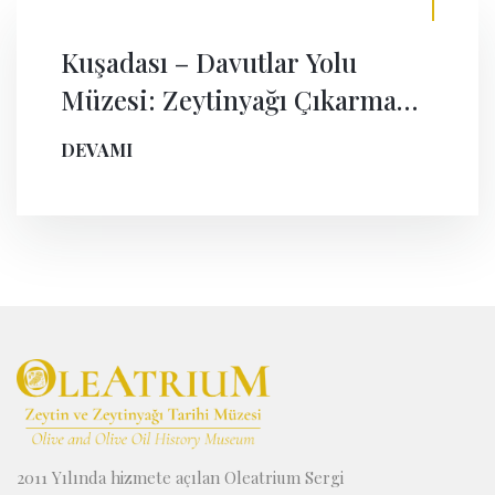
Kuşadası – Davutlar Yolu
Müzesi: Zeytinyağı Çıkarma
Teknikleri ve Dönem
DEVAMI
Dokusuna Uygun Yapı
Malzemeleri
2011 Yılında hizmete açılan Oleatrium Sergi