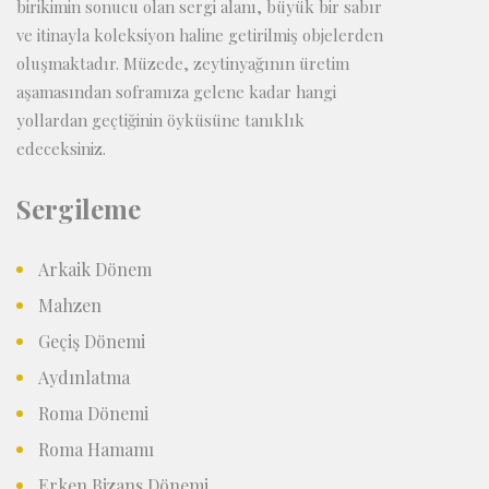
birikimin sonucu olan sergi alanı, büyük bir sabır
ve itinayla koleksiyon haline getirilmiş objelerden
oluşmaktadır. Müzede, zeytinyağının üretim
aşamasından soframıza gelene kadar hangi
yollardan geçtiğinin öyküsüne tanıklık
edeceksiniz.
Sergileme
Arkaik Dönem
Mahzen
Geçiş Dönemi
Aydınlatma
Roma Dönemi
Roma Hamamı
Erken Bizans Dönemi