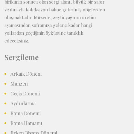
birikimin sonucu olan sergi alanı, büyük bir sabır
ve itinayla koleksiyon haline getirilmiş objelerden
oluşmaktadır. Müzede, zeytinyağının üretim
aşamasından soframıza gelene kadar hangi
yollardan geçtiğinin öyküsüne tanıklık
edeceksiniz.
Sergileme
Arkaik Dönem
Mahzen
Geçiş Dönemi
Aydınlatma
Roma Dönemi
Roma Hamamı
Erken Bizans Dönemi